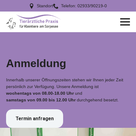
Standort
Telefon: 02933/90219-0
Anmeldung
Innerhalb unserer Öffnungszeiten stehen wir Ihnen jeder Zeit
persönlich zur Verfügung. Unsere Anmeldung ist
wochentags von 08.00-18.00 Uhr
und
samstags von 09.00 bis 12.00 Uhr
durchgehend besetzt.
Termin anfragen