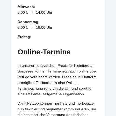
Mittwoch:
8.00 Uhr – 14.00 Uhr
Donnerstag:
8.00 Uhr – 18.00 Uhr
Freitag:
8.00 Uhr – 18.00 Uhr
Online-Termine
Samstag:
10.00 Uhr – 12.00 Uhr
In unserer tierärztlichen Praxis für Kleintiere am
Sorpesee können Termine jetzt auch online über
PetLeo vereinbart werden. Diese neue Plattform
ermöglicht Tierbesitzern eine Online-
Terminbuchung rund um die Uhr und sorgt für
eine effiziente, zeitgemäße Organisation.
Dank PetLeo können Tierärzte und Tierbesitzer
nun flexibler und bequemer kommunizieren, um
die bestmögliche Versorgung der tierischen